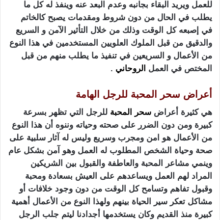
للعمل ويريد البقاء بجانبه وعدم البعد عنه وينفذ له كل ما
يطلب في الحال من دون شروط ومقدمات يصبح كالخاتم
في إصبعه كل الوقت وذلك من خلال التأثير الآمن و السريع
والدقيق من قبل الملوك العلويين المستخدمين في هذا النوع
من الأعمال و السريعين في تنفيذ ما يطلب منهم من قبل
المختص في العمل
الروحاني
.
أعراض سحر المحبة للرجل الهامة
هي كثيرة أعراض
سحر المحبة
للرجل التي تظهر بسرعة
كبيرة ومن دون الضرر على صحته وحياته وننوه أن هذا النوع
من الأعمال هو امن ومجرب وسريع وليس له آثار سلبية على
صحة وحياة الشخص المطلوب له العمل وهو آمن بشكل عام
وينمي مشاعر المحبة والعاطفة والقبول بين الشريكين
المراد لهم العمل ويساعدهم على العيش بسعادة ومحبة
وقبول تفاهم وتسامح كل الوقت من دون وجود خلافات أو
مشاكل تعكر سير الحياة بينهم ولهذا النوع من الأعمال أهمية
كبيرة منذ القديم وكان يستخدمها أجدادنا ليتم جلب الرجل