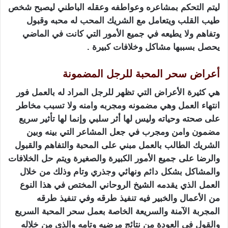
ليتم التحكم بمشاعره وعواطفه وعقله الباطني ليصبح شخص
طيب القلب ويتعامل مع الشريك المحب له محبه وقبول
وتفاهم ولا يطيعه في جميع الأمور التي كانت في الماضي
يحصل بسببها مشاكل وخلافات كبيرة .
أعراض سحر المحبة للرجل المضمونة
هي كثيرة الأعراض التي تظهر للرجل المراد له بالعمل فور
انتهاء العمل وهي مضمونه ومجربه وامنه ولا تسبب مخاطر
على صحته وحياته وليس لها أثر سلبي وإنما لها تأثير سريع
مضمون وامن ومجرب في جعل المشاعر التي بينه وبين
الشريك الطالب بالعمل مبني على المحبة والتفاهم والقبول
والرضا على جميع الأمور الكبيرة والصغيرة ويتم حل الخلافات
والمشاكل بشكل دائم ونهائي وجذري وتام وذلك من خلال
العمل الذي يقدمه الشيخ الروحاني المختص في هذا النوع
من الأعمال والخبير فيه تنفيذ طرقه وفي تنفيذ طرقه
المجربة الآمنة والسريعة الخاصة بعمل سحر المحبة السريع
والقول في العودة من نتائج مرضيه وتامه والذي من خلاله