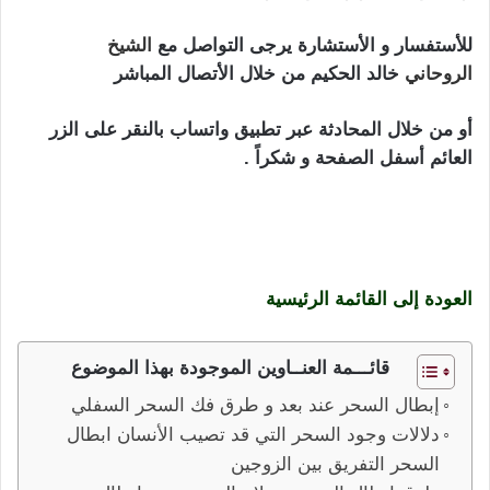
للأستفسار و الأستشارة يرجى التواصل مع
الشيخ
الروحاني
خالد الحكيم من خلال الأتصال المباشر
أو من خلال المحادثة عبر تطبيق واتساب بالنقر على الزر
العائم أسفل الصفحة و شكراً .
ابطال السحر التفريق بين
الزوجين فك سحر الطلاق و سحر التفريق تعطيل الأسحار
المرشوشة و المشمومة الكشف الدقيق عن السحر و موقعه
عمل التحصين الدائم من السحر السفلي
العودة إلى القائمة الرئيسية
قائـــمة العنــاوين الموجودة بهذا الموضوع
إبطال السحر عند بعد و طرق فك السحر السفلي
دلالات وجود السحر التي قد تصيب الأنسان ابطال
السحر التفريق بين الزوجين