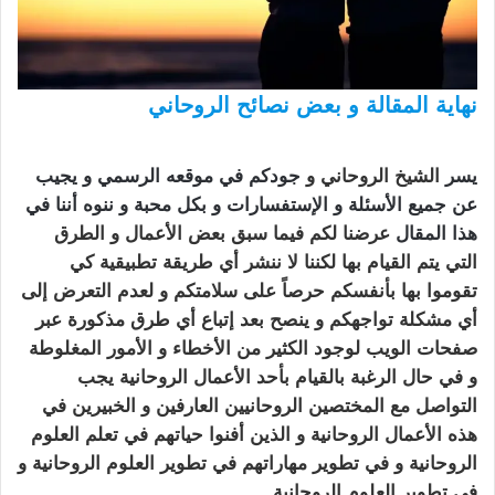
نهاية المقالة و بعض نصائح الروحاني
اخطر قبول
لجلب الرجال
يسر
الشيخ الروحاني
و
جودكم في موقعه الرسمي و يجيب
عن جميع الأسئلة و الإستفسارات و بكل محبة و ننوه أننا في
هذا المقال
عرضنا لكم فيما سبق بعض الأعمال و الطرق
التي يتم القيام بها لكننا لا ننشر أي طريقة تطبيقية كي
تقوموا بها بأنفسكم حرصاً على سلامتكم و لعدم التعرض إلى
أي مشكلة تواجهكم و ينصح بعد إتباع أي طرق مذكورة عبر
صفحات الويب لوجود الكثير من الأخطاء و الأمور المغلوطة
و في حال الرغبة بالقيام بأحد الأعمال
الروحانية
يجب
التواصل مع المختصين الروحانيين العارفين و الخبيرين في
هذه الأعمال الروحانية و الذين أفنوا حياتهم في تعلم العلوم
الروحانية و في تطوير مهاراتهم في تطوير العلوم الروحانية و
في تطوير العلوم الروحانية