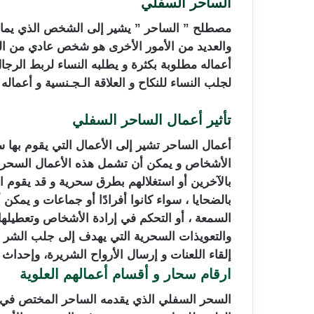
الساحر السفلي
ارقام سحار
مصطلح ” الساحر ” يشير إلى الشخص الذي يما
والعديد من الأمور الأخرى هو شخص عادي من النا
أعماله مطلوبة بكثرة و يطلبه النساء لربط الرجا
لجلب النساء للنكاح و العلاقة الـجـنسية و أعما
تأثير
أعمال الساحر السفلي
ارقام سحار
أعمال الساحر تشير إلى الأعمال التي يقوم بها 
الأشخاص و يمكن أن تشمل هذه الأعمال السحر ال
بالآخرين أو استغلالهم بطرق سحرية و قد يقوم ا
بالضحايا ، سواء كانوا أفرادًا أو جماعات و يمك
السمعة ، أو التحكم في إرادة الأشخاص وتعطيله
والتعويذات السحرية التي يهدف إلى جلب الشر و
إلقاء اللعنات و إرسال الأرواح الشريرة، وإحداث
ارقام سحار و أقسام أعمالهم العلوية
السحر السفلي الذي يقدمه الساحر المختص في الع