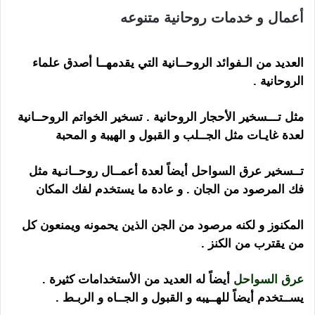
أعمال و خدمات روحانية متنوعه
ارقام شيوخ لجلب
الحبيب
العديد من الـفوائد الروحــانية التي يقدمهــا أصدق علماء
الروحانية
.
ارقام شيوخ لجلب الحبيب
مثل تـــسخير الأحجار الروحانية . تسخير الخواتم الروحــانية
لعدة غايـات مثل الجــلب و القبول و الهيبة و المحبة
تــسخير عرق السواحل أيضاً لعدة أعمــال روحــانـية مثل
فك المرصود من الجان . و عادة ما يستخدم لفك المكان
المكنوز و لكنه مرصود من الجن الذين يحمونه ويمنعون كل
من يقترب من الكنز .
عرق السواحل
أيضاً له العديد من الأستخدامات كثيرة .
يســتخدم أيضاً للهــيبه و القبول و الجــاه و الربـط .