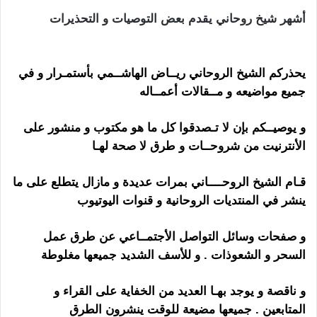
أشهر شيخ روحاني يقدم بعض التوصيات و التحذيرات
ارقام
شيوخ لجلب الحبيب
يحذركم الشيخ الروحاني ريــاض الهاشــمي بأستمـرار و في
جميع مواضيعه و مــقالات أعمــاله
و يوصيــكم بإن لا تـصدقوا كل ما هو مكتوب و منشور على
الأنترنيت من شروحــات و طرق لا صحة لهـا
قـام الشيخ الروحــــاني بمرات عديدة و مازال يتطلع على ما
ينشر في المنتديات الروحانية و قنوات اليوتيوب
و صفحات وسائل التواصل الأجتمــاعي عن طرق عمل
السحر و الشعوذات . و للأسف الشديد جميعها مغلوطة
و ناقصة و يوجد بهـا العديد من الخفاية على القراء و
المتابعين . جميعها مضيعة للوقت ينشرون الطرق