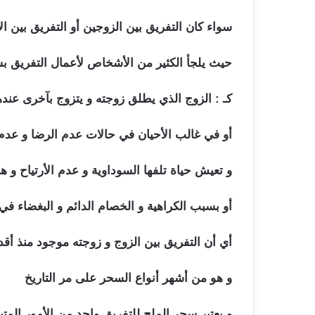
سواء كان التفريق بين الزوجين أو التفريق
بين ال
حيث يلجأ الكثير من الأشخاص لأعمال التفريق ب
كـ : الزوج الذي يطلق زوجته و يتزوج بآخرى عنده
أو في غالب الأحيان في حالات
عدم
الرضا و عدم 
و تعيش حياة تلفها السوداوية و عدم الأرتياح و هن
أو بسبب الكراهية و الخصام الدائم و البغضاء في
أي أن التفريق بين
الزوج
و زوجته موجود منذ أقدم من 1400 عام و متداول في مختلف الح
و هو من أشهر أنواع السحر على مر التاريخ
اعرا
و يعتبر سحر الملح للتفريق واحد من الأمور المتب