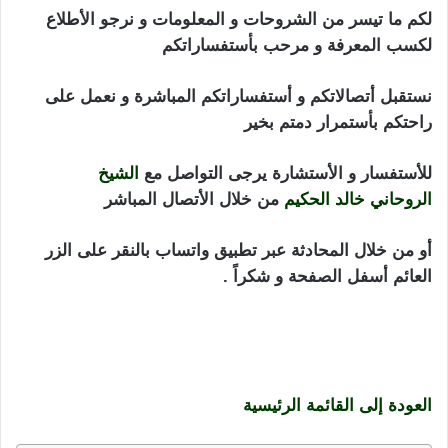
لكم ما تيسر من الشروحات و المعلومات و نرجو الأطلاع
لكسب المعرفة و مرحب بأستفساراتكم
نستقبل أتصالاتكم و أستفساراتكم المباشرة و نعمل على
راحتكم بأستمرار دمتم بخير
للأستفسار و الأستشارة يرجى التواصل مع
الشيخ
الروحاني خالد الحكيم
من خلال الأتصال المباشر
أو من خلال المحادثة عبر تطبيق واتساب بالنقر على الزر
العائم أسفل الصفحة و شكراً .
اعراض المسحور سحر
تفريق الشيخ الروحاني لتقديم كافة الكشوفات و الأعمال و
الأستشارات العمل على كشف السحر و إبطاله تفريق
المتخاصمين و عمل سحر الأنتقام من الظالم
العودة إلى القائمة الرئيسية