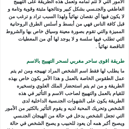
الأمور التي لا تتم تمامه وتعمل هذه الطريقة على التهييج
العاطفي والجنـسي بشكل كبير ونتائجها مثبتة وقوية وتامة و
لا يكون فيها أي نقصان نهائياً ولهذا السبب تراد و ترغب من
قبل كافة الناس فهي من أبسط و أسلس الطرق الروحانية
المميزة والتي تقوم بصورة معينة وسياق خاص بها والشروط
التي تطلب فيها سلسة و لا يوجد لها أي من المعطيات
الناقصة نهائياً .
طريقة اقوى ساحر مغربي لسحر التهييج بالاسم
ما يطلب لها فقط اسم الشخص المراد تهييجه ومن ثم يتم
عمل الطقوس الخاصة بالعمل و هذا الأمر يكون خاص بهذه
الطريقة و من ثم يتم استحضار الملك العلوي وتسخيره
للقيام بالعمل والتهييج لصاحب الاسم و التأثير في هذه
الطريقة يكون على الشهوات الجنـسية الداخلية لدى
الشخص وتحريك المحبة لديه و يقوم التأثير بالكثير من الأمور
التي تجعل الشخص يدخل في حالة من الهيجان الجنـسي
ويصبح أكبر همه أن يعود للحبيب و يصبح الشخص في حالة