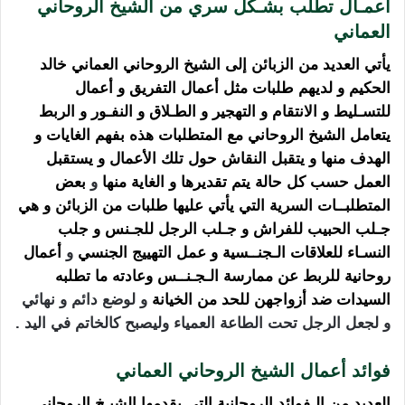
أعمـال تطلب بشـكل سري من الشيخ الروحاني
العماني
يأتي العديد من الزبائن إلى الشيخ الروحاني العماني خالد
الحكيم و لديهم طلبات مثل أعمال التفريق
و أعمال
للتسـليط و الانتقام و التهجير و الطـلاق و النفـور و الربط
يتعامل
الشيخ الروحاني
مع المتطلبات هذه بفهم الغايات و
الهدف منها و يتقبل النقاش حول تلك الأعمال
و يستقبل
العمل حسب كل حالة يتم تقديرها و الغاية منها
و
بعض
المتطلبــات السرية التي يأتي عليها طلبات من الزبائن و هي
جـلب الحبيب للفراش و جـلب الرجل للجـنس و جلب
النسـاء للعلاقات الـجنــسية و عمل التهييج الجنسي
و
أعمال
روحانية للربط عن ممارسة الـجـنــس وعادته ما تطلبه
السيدات ضد أزواجهن للحد من الخيانة
و لوضع دائم و نهائي
و لجعل الرجل تحت الطاعة العمياء وليصبح كالخاتم في اليد .
فوائد أعمال الشيخ الروحاني العماني
العديد من الـفوائد الروحانية التي يقدمها الشيـخ الروحاني