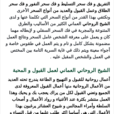
التفريق و فك سحر التسليط
و
فك سحر
النفور و فك سحر
الطلاق وعمل القبول والعديد من أنواع
السحر
الأخرى
ونكتفي بهذا القدر من أنواع السحر التي تكلمنا عنها و لدى
الشيخ الروحاني
العماني الكثير من الأساليب والطرق
المتنوعة والمجربة في فك السحر السفلي و لإبطاله مهما
كان و يعمل على معرفة الشخص عامل السحر ونتائج العمل
مضمونة بشكل كامل و تام و يتم العمل في طقوس خاصة و
أجواء معينة ويتم ذلك في غاية السرية التامة بين المختص
في العمل والشخص المقبل عليه .
الشيخ الروحاني العماني لعمل القبول و المحبة
أعمال روحانية للقبول و
التهييج
و الطاعة يندرج تحته العديد
من الأعمال الروحانية
منها
أعمال القبول المعروفة لدى
الجميع وتعني القبول لكل من يراك يعجب بك و يحبك وهذا
العمل
منتشر بكثرة عند الأغنياء و رواد الأعمال و أصحاب
السلطة وأمراء المجالس و شيوخ العشائر يرغبون
بهذا
الأعمال التي هي أساسا اكثر طلب عليها من قبل النساء و