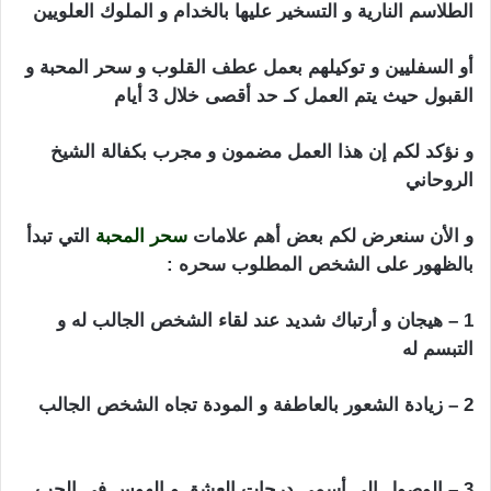
الطلاسم النارية و التسخير عليها بالخدام و الملوك العلويين
أو السفليين و توكيلهم بعمل عطف القلوب و سحر المحبة و
القبول حيث يتم العمل كـ حد أقصى خلال 3 أيام
و نؤكد لكم إن هذا العمل مضمون و مجرب بكفالة الشيخ
الروحاني
تطويع الزوج بالبول
و الأن سنعرض لكم بعض أهم علامات
سحر المحبة
التي تبدأ
بالظهور على الشخص المطلوب سحره :
1 – هيجان و أرتباك شديد عند لقاء الشخص الجالب له و
التبسم له
تطويع الزوج بالبول
2 – زيادة الشعور بالعاطفة و المودة تجاه الشخص الجالب
تطويع الزوج بالبول
3 – الوصول إلى أسمى درجات العشق و الهوس في الحب