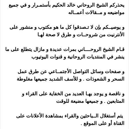
يحذركم الشيخ الروحاني خالد الحكيم بأستمـرار و في جميع
مواضيعه و مــقالات أعمــاله
و يوصيــكم بإن لا تـصدقوا كل ما هو مكتوب و منشور على
الأنترنيت من شروحــات و طرق لا صحة لهـا
قـام الشيخ الروحــــاني بمرات عديدة و مازال يتطلع على ما
ينشر في المنتديات الروحانية و قنوات اليوتيوب
و صفحات وسائل التواصل الأجتمــاعي عن طرق عمل
السحر و الشعوذات . و للأسف الشديد جميعها مغلوطة
و ناقصة و يوجد بهـا العديد من الخفاية على القراء و
المتابعين . و جميعها مضيعة للوقت
تطويع الزوج بالبول
يتم أستغلال الــباحثين والقراء بمشاهدة الأعلانات على
القناة أو على الموقع .
تطويع الزوج بالبول