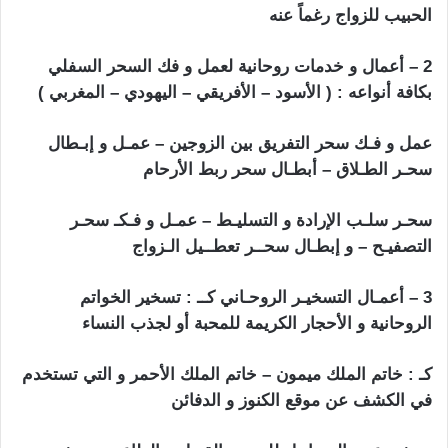
الحبيب للزواج رغماً عنه
2 – أعمال و خدمات روحانية لعمل و فك السحر السفلي
بكافة أنواعه : ( الأسود – الأفريقي – اليهودي – المغربي )
عمل و فـك سحر التفريق بين الزوجين – عمـل و إبـطال
سحـر الطـلاق – أبطـال سحر ربط الأرحام
سحـر سلـب الإرادة و التسليـط – عمـل و فـكـ سحـر
التصفيـح – و إبطـال سحــر تعطــيل الـزواج
3 – أعمـال التسخيـر الروحـاني كــ : تسخير الخواتم
الروحانية و الأحجار الكريمة للمحبة أو لجذب النساء
كـ : خاتم الملك ميمون – خاتم الملك الأحمر و التي تستخدم
في الكشف عن موقع الكنوز و الدفائن