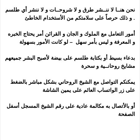
نحن هنــا لا ننــشر طرق و لا شروحــات و لا ننشر أي طلسم
. و ذلك حرصاً على سلامتكم من الأستخدام الخاطئ
أمور التعامل مع الملوك و الجان و القرائن أمر يحتاج الخبره
و المعرفة و ليس بأمر سهل – لو كانت الأمور بسهولة
بدعاء بسيط أو بكتابة طلسم على بيضة لأصبح البشر جميعهم
مشايخ روحانــية و سحرة
تطويع الزوج بالبول
يمكنكم التواصل مع الشيخ الروحاني بشكل مباشر بالضغط
على زر الواتساب العائم على يمين الشاشة
أو بالأتصال به مكالمة عادية على رقم الشيخ المسجل أسفل
الصفحة
ت
تطويع الزوج بالبول بأقوى طرق الطاعة السفلية المجربة
والقوية لعمل المحبة والطاعة والقبول التام والمطلق سلب