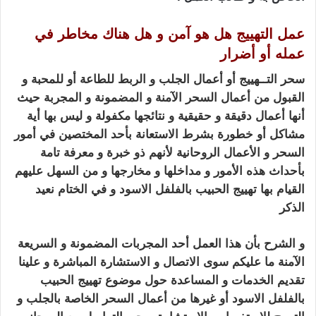
عمل التهييج هل هو آمن و هل هناك مخاطر في
عمله أو أضرار
سحر
التــهييج أو أعمال الجلب و الربط للطاعة أو
للمحبة
و
القبول من أعمال السحر
الآمنة و المضمونة و المجربة حيث
أنها أعمال دقيقة و حقيقية و نتائجها مكفولة و ليس بها أية
مشاكل
أو خطورة بشرط الاستعانة بأحد المختصين في أمور
السحر و الأعمال الروحانية لأنهم ذو خبرة
و معرفة تامة
بأحداث هذه الأمور و مداخلها و مخارجها و من السهل عليهم
القيام بها تهييج الحبيب بالفلفل الاسود
و في الختام نعيد
الذكر
تهييج الحبيب بالفلفل الاسود
و الشرح بأن هذا العمل أحد المجربات المضمونة و السريعة
الآمنة
ما عليكم سوى الاتصال و الاستشارة المباشرة و علينا
تقديم الخدمات و المساعدة حول
موضوع تهييج الحبيب
بالفلفل الاسود أو غيرها من أعمال السحر الخاصة بالجلب و