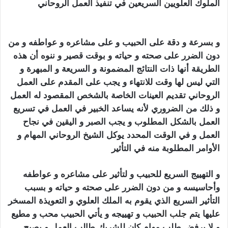
الملوك العلويين السريعين في تنفيذ العمل الروحاني
تهييج
الحبيب بالفلفل الاسود
و بسرعة و دقة على الحبيب و على مشاعره و عواطفه و من
دون الضرر على صحته و حياته و بوقت قصير و ننوه أن هذه
الطريقة أنها ذات النتائج المضمونة و السريعة و المبهرة و
التي ليس لها وقت للانتهاء و يجب على المقدم على العمل
الروحاني تقديم العينات الخاصة بالشخص المقصود له العمل
و ذلك من الضروري لأنه يساعد الخبير في العمل في تسريع
العمل بالشكل المطلوب و يجب الصبر و اليقين في نجاح
العمل و في الوقت المحدد يوكل الشيخ الروحاني المهام و
الأوامر المطلوبة منه في التأثير
تهييج الحبيب بالفلفل الاسود
و التهييج السريع للحبيب و لتأثير على مشاعره و عواطفه
وأحاسيسه و من دون الضرر على صحته و حياته و بسبب
التأثير السريع الذي يقوم به الملك العلوي و التعويذة المسخر
عليها يتم
جلب الحبيب
و تهييجه و يأتي الحبيب محب و مطيع
و لا يرفض طلب مهام كان للشريك طالب العمل و يصبح