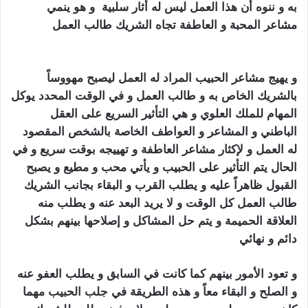
به و ننوه أن هذا العمل ليس له أثار سلبية و هو ينمي
مشاعر المحبة و العاطفة تجاه الشريك طالب العمل
تهييج
الحبيب بالفلفل الاسود
و يهيج مشاعر الحبيب المراد له العمل ليصبح مهووساً
بالشريك الخاص به و طالب العمل و في الوقت المحدد يوكل
المهام للملك العلوي و هي التأثير السريع على العقل
الباطني و المشاعر و العواطف الخاصة بالشخص المقصود
له العمل و لإكثار مشاعر العاطفة و تهييجه بوقت سريع و في
الحال يتم التأثير على الحبيب و يأتي محب و مطيع و يصبح
القبول ظاهراً عليه و يطلب القرب و البقاء بجانب الشريك
طالب العمل كل الوقت و لا يريد البعد عنه و يطلب منه
العلاقة الحميمة و يتم حل المشاكل و إصلاحها بينهم بشكل
دائم و نهائي
تهييج الحبيب بالفلفل الاسود
و تعود الأمور بينهم كما كانت في السابق و يطلب العفو عنه
و الصلح و البقاء معاً و هذه الطريقة في
جلب الحبيب
م
هما