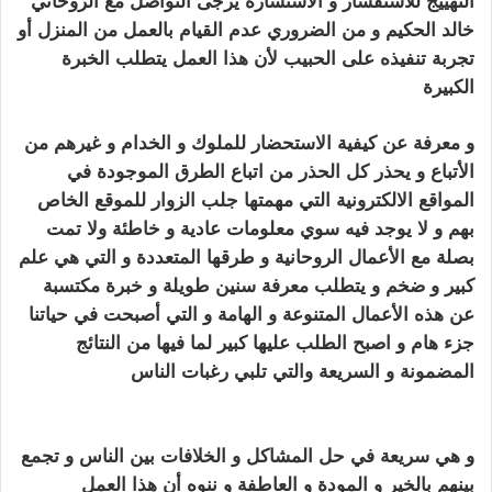
التهييج
للاستفسار و الاستشارة يرجى التواصل مع الروحاني
خالد الحكيم و من الضروري عدم القيام بالعمل من المنزل أو
تجربة تنفيذه على الحبيب لأن هذا العمل يتطلب الخبرة
الكبيرة
تهييج الحبيب بالفلفل الاسود
و معرفة عن كيفية الاستحضار للملوك و الخدام و غيرهم من
الأتباع و يحذر كل الحذر من اتباع الطرق الموجودة في
المواقع الالكترونية التي مهمتها
جلب
الزوار للموقع الخاص
بهم و لا يوجد فيه سوي معلومات عادية و خاطئة ولا تمت
بصلة مع الأعمال الروحانية و طرقها المتعددة و التي هي علم
كبير و ضخم و يتطلب معرفة سنين طويلة و خبرة مكتسبة
عن هذه الأعمال المتنوعة و الهامة و التي أصبحت في حياتنا
جزء هام و اصبح الطلب عليها كبير لما فيها من النتائج
المضمونة و السريعة والتي تلبي رغبات الناس
تهييج الحبيب
بالفلفل الاسود
و هي سريعة في حل المشاكل و الخلافات بين الناس و تجمع
بينهم بالخير و المودة و العاطفة و ننوه أن هذا العمل