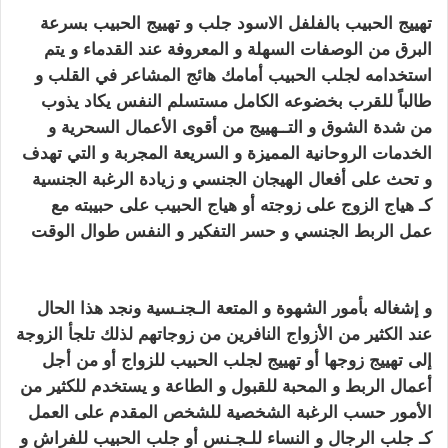
تهييج الحبيب
بالفلفل الاسود جلب و تهييج الحبيب بسرعة
البرق من الوصفات السهلة و المعروفة
عند القدماء و يتم
استخدامه
لجلب الحبيب
أمامك هائج المشاعر في القلب و
طالباً للقرب
بخضوعه الكامل مستسلم النفس يكاد يذوب
من شدة الشوق و
التــهييج من أقوى الأعمال السحرية و
الخدمات الروحانية المميزة و السريعة المجربة
و التي تهدف
و تحث على أفعال الهيجان الجنسي و زيادة الرغبة الجنسية
كـ هياج الزوج على زوجته
أو هياج الحبيب على حبيبته مع
عمل الربط الجنسي و حسر التفكير و النفس طوال الوقت
تهييج الحبيب بالفلفل الاسود
و إشغاله
بأمور الشهوة و المتعة الـجنـسية ونجد هذا الحال
عند الكثير من الأزواج النافرين من زوجاتهم لذلك تلجأ الزوجة
إلى تهييج
زوجها أو تهييج لجلب الحبيب للزواج أو من أجل
أعمال الربط و المحبة للقبول و
الطاعة
و يستخدم
للكثير من
الأمور حسب الرغبة الشخصية للشخص المقدم على العمل
كـ جلب الرجال و النساء للـجـنس
أو
جلب الحبيب
للفراش و