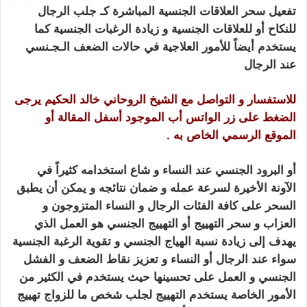
تفعيل سحر العلاقات الجنسية المباشرة كـ جلب الرجال
لل
نكاح
أو للعلاقات الجنسية و زيادة الرغبات الجنسية كما
يستخدم أيضاً للأمور العلاجية في حالات الضعف الـجـنسي
عند الرجال
تهييج الحبيب بالفلفل الاسود
للاستفسار و التواصل مع الشيخ الروحاني خالد الحكيم يرجى
الضغط على زر الواتس أب الموجود أسفل المقالة أو
الموقع الرسمي الخاص به .
أو البرود الجنسي عند
النساء
و شاع استخدامه كثيراً في
الآونة الأخيرة لسرعة عمله و ضمان نتائجه
و يمكن أن يطبق
السحر على كافة الفئات الرجال و النساء المتزوجون و
العزاب و
سحر التهييج أو التهييج الجنسي هو العمل الذي
يهدف إلى زيادة نسبة الهياج الجنسي و تقوية الرغبة الجنسية
سواء عند الرجال أو النساء و تعزيز نقاط الضعف و الفشل
الجنسي و العمل على تحسينها
حيث يستخدم في الكثير من
الأمور الخاصة يستخدم التهييج لجلب شخص ما للزواج تهييج