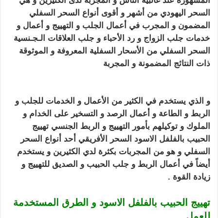
المشهورة عند غالبية الناس و المجربة لدى الكثيرين و هي
السحر اليهودي من أشهر و أقوى أنواع ا
لسحر السفلي
المضمون و المجرب في أعمال الجلب و التهييج
و أعمال و
خدمات جلب الزواج و رد الأحباء و جلب العلاقات الـجـنسية
السحر السفلي من الأسحار السفلية المعروفة و الموثوقة
ذات النتائج المضمونة و المجربة
تهييج الحبيب بالفلفل
الاسود
و الذي يستخدم
في الكثير من الأعمال و الخدمات للجلب و
الربط و الطاعة و أعمال الرصد و التسخير على الخدام و
الملوك
و توكيلهم بأمور التهييج و الربط الجنسي تهييج
الحبيب بالفلفل الاسود
السحر الأفريقي أحد أنواع السحر
السفلي و هو من المجربات بكثرة لدي الكثيرين و يستخدم
أيضاً في أعمال الربط و
جلب الحبيب
و الصديق للتهييج و
زيادة القوة .
تهييج الحبيب بالفلفل الاسود و الطرق المستخدمة
للعمل