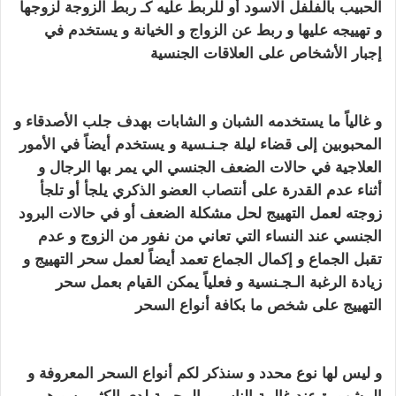
الحبيب بالفلفل الاسود
أو للربط عليه كـ ربط الزوجة لزوجها
و تهييجه عليها و ربط عن
الزواج
و الخيانة و يستخدم في
إجبار
الأشخاص على العلاقات الجنسية
تهييج الحبيب بالفلفل
الاسود
و غالياً ما يستخدمه الشبان و الشابات بهدف جلب الأصدقاء و
المحبوبين
إلى قضاء ليلة جـنـسية و يستخدم أيضاً في الأمور
العلاجية في حالات الضعف الجنسي الي يمر بها الرجال
و
أثناء عدم القدرة على أنتصاب العضو الذكري يلجأ أو تلجأ
زوجته لعمل التهييج لحل مشكلة الضعف
أو في حالات البرود
الجنسي عند النساء التي تعاني من نفور من الزوج و عدم
تقبل الجماع
و إكمال الجماع تعمد أيضاً لعمل سحر التهييج و
زيادة الرغبة الـجـنسية و
فعلياً يمكن القيام بعمل سحر
التهييج على شخص ما بكافة أنواع السحر
تهييج الحبيب
بالفلفل الاسود
و ليس لها نوع محدد
و سنذكر لكم أنواع السحر المعروفة و