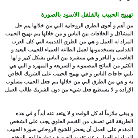
تهييج الحبيب بالفلفل الاسود بالصورة
من أهم و أقوى الطرق
الروحانية
التي من خلالها يتم حل
المشاكل و الخلافات بين الناس و من خلالها يت
م ت
هييج الحبيب
المراد له العمل و هي من الطرق القديمة التي كان العرب
القدامى يستخدمونها لعمل الطاعة العمياء للحبيب البعيد و
الغاضب و النافر و هي منتشرة بين الناس بشكل كبير و لها
الكثير من النتائج المضمونة و السريعة و المبهرة و التي هي
تلبي حاجات الناس و في تهييج الحبيب على الشريك الخاص
به و هي من الطرق التي من خلالها يتم جعل الحبيب مسلوب
الإرادة و لا يستطيع فعل شيء من دون الشريك طالب العمل
تهييج الحبيب بالفلفل الاسود
و يبقى ملازماً له كل الوقت و لا يبتعد عنه أبداً و في هذه
الطريقة التي تصنف من القسم العلوي يجب على الشخص
المقدم على العمل أن يحضر للشيخ الروحاني صورة الحبيب
المراد له العمل و عند تقديم الصورة و توفرها لدى المختص