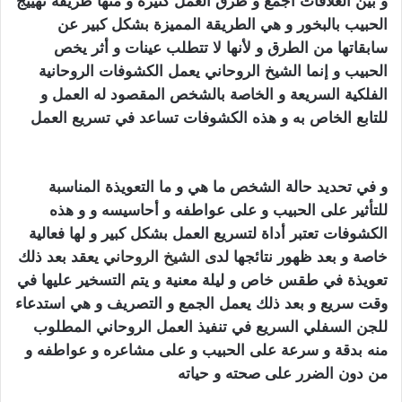
و بين العلاقات أجمع و طرق العمل كثيرة و منها طريقة تهييج
الحبيب بالبخور و هي الطريقة المميزة بشكل كبير عن
سابقاتها من الطرق و لأنها لا تتطلب عينات و أثر يخص
الحبيب و إنما الشيخ الروحاني يعمل الكشوفات الروحانية
الفلكية السريعة و الخاصة بالشخص المقصود له العمل و
للتابع الخاص به و هذه الكشوفات تساعد في تسريع العمل
تهييج الحبيب بالفلفل الاسود
و في تحديد حالة الشخص ما هي و ما التعويذة المناسبة
للتأثير على الحبيب و على عواطفه و أحاسيسه و و هذه
الكشوفات تعتبر أداة لتسريع العمل بشكل كبير و لها فعالية
خاصة و بعد ظهور نتائجها لد
ى
الشيخ الروحاني
ي
عقد بعد ذلك
تعويذة في طقس خاص و ليلة معنية و يتم التسخير عليها في
وقت سريع و بعد ذلك يعمل الجمع و التصريف و هي استدعاء
للجن السفلي السريع في تنفيذ العمل الروحاني المطلوب
منه بدقة و سرعة على الحبيب و على مشاعره و عواطفه و
من دون الضرر على صحته و حياته
تهييج الحبيب بالفلفل
الاسود