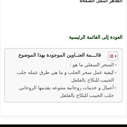
الظاهر أسفل الصفحة
جلب الحبيب للنكاح بالفلفل
المشموم أو المرشوش أعمال سحر التفريق و الطلاق و
العديد من خدمات المحبة و القبول و تسخير الخواتم و
الأحجار الكريمة و عرق السواحل للهيبة
العودة إلى القائمة الرئيسية
قائـــمة العنــاوين الموجودة بهذا الموضوع
السحر السفلي ما هو :
كيفية عمل سحر الجلب و ما هي طرق عمله جلب
الحبيب للنكاح بالفلفل
أعمال و خدمات روحانية متنوعه يقدمها الروحاني
جلب الحبيب للنكاح بالفلفل