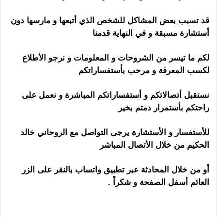
قد تسبب بعض المشاكل للشخص الذي أتبعها و مارسها دون
أستشارة مسبقة و في النهاية قدمنا
لكم ما تيسر من الشروحات و المعلومات و نرجو الأطلاع
لكسب المعرفة و مرحب بأستفساراتكم
نستقبل أتصالاتكم و أستفساراتكم المباشرة و نعمل على
راحتكم بأستمرار دمتم بخير
للأستفسار و الأستشارة يرجى التواصل مع الروحاني خالد
الحكيم من خلال الأتصال المباشر
أو من خلال المحادثة عبر تطبيق واتساب بالنقر على الزر
العائم أسفل الصفحة و شكراً .
رقم ساحر مجرب يقدم
خدمات ممتازة مكفولة النتائج أعمال سريعة و فعالة للجلب و
الربط و التهييج جلب سريع للزواج و فتح نصيب من أوائل