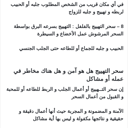
في أي مكان قريب من الشخص المطلوب جلبه أو الحبيب
لربطه و تهييج و جلبه للزواج
8 – سحر التهييج بالفلفل : التهييج بسرعه البرق بواسطة
السحر المرشوش عمل الأخضاع و السيطرة
الحبيب و جلبه للجماع أو للطاعه حتى الجلب الجنسي
سحر
تهييج الحبيب بالملح
سحر التهييج هل هو آمن و هل هناك مخاطر في
عمله أو مشاكل
سحر تهييج الحبيب بالملح
إن سحر التــهييج أو أعمال الجلب و الربط للطاعه أو للمحبة
و القبول من أعمال السحر
سحر تهييج الحبيب بالملح
الآمنة و المضمونة و المجربة حيث أنها أعمال دقيقة و
حقيقية و نتائجها مكفولة و ليس بها أية مشاكل