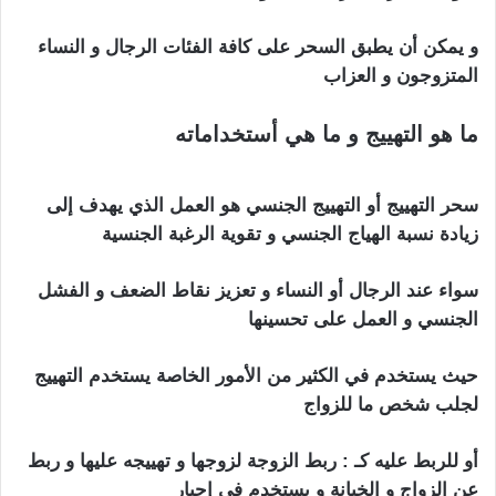
و يمكن أن يطبق السحر على كافة الفئات الرجال و النساء
المتزوجون و العزاب
ما هو التهييج و ما هي أستخداماته
سحر تهييج
الحبيب بالملح
سحر التهييج أو التهييج الجنسي هو العمل الذي يهدف إلى
زيادة نسبة الهياج الجنسي و تقوية الرغبة الجنسية
سواء عند الرجال أو النساء و تعزيز نقاط الضعف و الفشل
الجنسي و العمل على تحسينها
حيث يستخدم في الكثير من الأمور الخاصة يستخدم التهييج
لجلب شخص ما للزواج
سحر تهييج الحبيب بالملح
أو للربط عليه كـ : ربط الزوجة لزوجها و تهييجه عليها و ربط
عن الزواج و الخيانة و يستخدم في إجبار