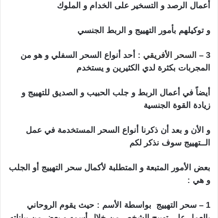
أعمال الرصد و التسخير على الخدام و الملوك
و توكيلهم بأمور التهييج و الربط الجنسي
3 –
السحر الأفريقي
: أحد أنواع السحر السفلي و هو من
المجربات بكثرة لدي الكثيرين و يستخدم
أيضاً في أعمال الربط و جلب الحبيب و الصديق للتهييج و
زيادة القوة الجنسية
و الأن و بعد أن ذكرنا أنواع السحر المستخدمة في عمل
الــتهييج سوف نذكر لكم
سحر تهييج الحبيب بالملح
بعض الأمور المتبعة و المتطلبة لأكمال سحر التهييج أو الجلب
و هي :
1 – سحر التهييج بواسطة الأسم : حيث يقوم الروحاني
بالعمل على تهييج الشخص من خلال أسمه و بعض من بياناته