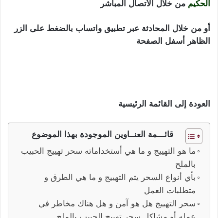
الحكيم
من خلال الأتصال المباشر
أو من خلال المحادثة عبر تطبيق واتساب بالضغط على الزر
الظاهر أسفل الصفحة
سحر تهييج الحبيب بالملح و سحر
العلاقات الجنسية وصفات فعالة و سريعة للتهييج و الربط
تهييج بالعطر و تهييج بالصورة جلب الحبيب للفراش و جلب
النساء لعمل العلاقة
العودة إلى القائمة الرئيسية
قائـــمة العنــاوين الموجودة بهذا الموضوع
ما هو التهييج و ما هي أستخداماته سحر تهييج الحبيب
بالملح
بأي أنواع السحر يتم التهييج و ما هي الطرق و
متطلبات العمل
سحر التهييج هل هو آمن و هل هناك مخاطر في
عمله أو مشاكل سحر تهييج الحبيب بالملح