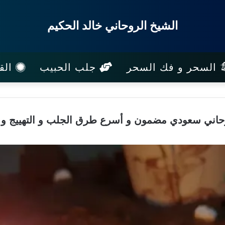
الشيخ الروحاني خالد الحكيم
السحر و فك السحر
جلب الحبيب
القب
اني سعودي مضمون و أسرع طرق الجلب و التهييج و 