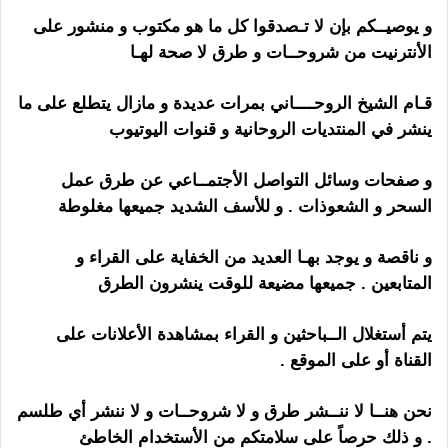
و يوصيــكم بإن لا تـصدقوا كل ما هو مكتوب و منشور على
الأنترنيت من شروحــات و طرق لا صحة لهـا
قـام الشيخ الروحــــاني بمرات عديدة و مازال يتطلع على ما
ينشر في المنتديات الروحانية و قنوات اليوتيوب
و صفحات وسائل التواصل الأجتمــاعي عن طرق عمل
السحر و الشعوذات . و للأسف الشديد جميعها مغلوطة
و ناقصة و يوجد بهـا العديد من الخفاية على القراء و
المتابعين . جميعها مضيعة للوقت ينشرون الطرق
يتم أستغلال الــباحثين و القراء بمشاهدة الأعلانات على
القناة أو على الموقع .
نحن هنــا لا ننــشر طرق و لا شروحــات و لا ننشر أي طلسم
. و ذلك حرصاً على سلامتكم من الأستخدام الخاطئ