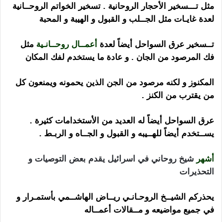
مثل تـــسخير الأحجار الروحانية . تسخير الخواتم الروحــانية
لعدة غايـات مثل الجــلب و القبول و الهيبة و المحبة
تــسخير عرق السواحل أيضاً لعدة
أعمــال روحــانـية
مثل
فك المرصود من الجان . و عادة ما يستخدم لفك المكان
المكنوز و لكنه مرصود من الجن الذين يحمونه ويمنعون كل
من يقترب من الكنز .
عرق السواحل أيضاً له العديد من الأستخدامات كثيرة .
يســتخدم أيضاً للهــيبه و القبول و الجــاه و الربـط .
أشهر
شيخ روحاني في اسرائيل يقدم بعض التوصيات و
التحذيرات
يحذركم الشيــخ الروحـانـي ريــاض الهاشــمي بأستمـرار و
في جميع مواضيعه و مــقالات أعمــاله