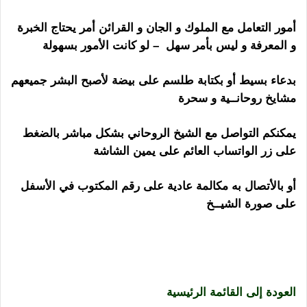
أمور التعامل مع الملوك و الجان و القرائن أمر يحتاج الخبرة
و المعرفة و ليس بأمر سهل – لو كانت الأمور بسهولة
بدعاء بسيط أو بكتابة طلسم على بيضة لأصبح البشر جميعهم
مشايخ روحانــية و سحرة
يمكنكم التواصل مع الشيخ الروحاني بشكل مباشر بالضغط
على زر الواتساب العائم على يمين الشاشة
أو بالأتصال به مكالمة عادية على رقم المكتوب في الأسفل
على صورة الشيــخ
شيخ روحاني في اسرائيل لتقديم كافة
الخدمات و الأعمال الروحانية السفلية و العلوية أعمال
السحر و أبطاله و فك السحر المرصود و الطلاسم أعمال
لجلب الحبيب و فتح النصيب
العودة إلى القائمة الرئيسية