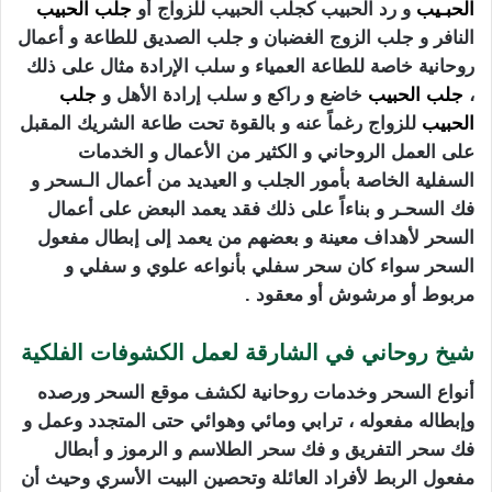
الحبـيب
و رد الحبيب كجلب الحبيب للزواج أو
جلب الحبيب
النافر و جلب الزوج الغضبان و جلب الصديق للطاعة و أعمال
روحانية خاصة للطاعة العمياء و سلب الإرادة مثال على ذلك
،
جلب الحبيب
خاضع و راكع و سلب إرادة الأهل و
جلب
الحبيب
للزواج رغماً عنه و بالقوة تحت طاعة الشريك المقبل
على العمل الروحاني و الكثير من الأعمال و الخدمات
السفلية الخاصة بأمور الجلب و العيديد من أعمال الـسحر و
فك السحـر و بناءاً على ذلك فقد يعمد البعض على أعمال
السحر لأهداف معينة و بعضهم من يعمد إلى إبطال مفعول
السحر سواء كان سحر سفلي بأنواعه علوي و سفلي و
مربوط أو مرشوش أو معقود .
شيخ روحاني في الشارقة لعمل الكشوفات الفلكية
أنواع السحر وخدمات روحانية لكشف موقع السحر ورصده
وإبطاله مفعوله ، ترابي ومائي وهوائي حتى المتجدد وعمل و
فك سحر التفريق و فك سحر الطلاسم و الرموز و أبطال
مفعول الربط لأفراد العائلة وتحصين البيت الأسري وحيث أن