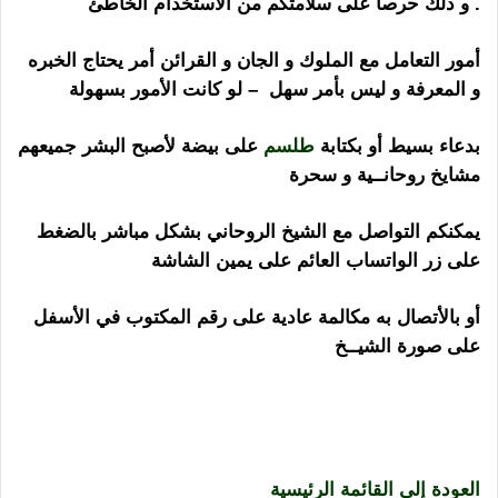
. و ذلك حرصاً على سلامتكم من الأستخدام الخاطئ
أمور التعامل مع الملوك و الجان و القرائن أمر يحتاج الخبره
و المعرفة و ليس بأمر سهل – لو كانت الأمور بسهولة
بدعاء بسيط أو بكتابة
طلسم
على بيضة لأصبح البشر جميعهم
مشايخ روحانــية و سحرة
يمكنكم التواصل مع الشيخ الروحاني بشكل مباشر بالضغط
على زر الواتساب العائم على يمين الشاشة
أو بالأتصال به مكالمة عادية على رقم المكتوب في الأسفل
على صورة الشيــخ
شيخ روحاني في تل ابيب العمل بكافة
أنواع السفلي الآمن بطرق مضمونة و فعالة جلب الحبيب و
رد الزوج العنيد سحر رد المطلقة و فتح نصيب البنت العانس
و تسخير عرق سواحل
العودة إلى القائمة الرئيسية