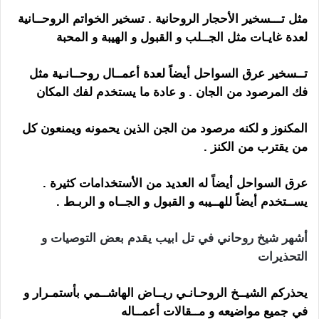
مثل تـــسخير الأحجار الروحانية . تسخير الخواتم الروحــانية
لعدة غايـات مثل الجــلب و القبول و الهيبة و المحبة
تــسخير عرق السواحل أيضاً لعدة أعمــال روحــانـية مثل
فك المرصود من الجان . و عادة ما يستخدم لفك المكان
المكنوز و لكنه مرصود من الجن الذين يحمونه ويمنعون كل
من يقترب من الكنز .
عرق السواحل أيضاً له العديد من الأستخدامات كثيرة .
يســتخدم أيضاً للهــيبه و القبول و الجــاه و الربـط .
أشهر شيخ روحاني في تل ابيب يقدم بعض التوصيات و
التحذيرات
يحذركم الشيــخ الروحـانـي ريــاض الهاشــمي بأستمـرار و
في جميع مواضيعه و مــقالات أعمــاله