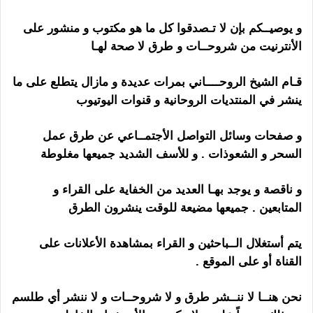
و يوصيــكم بإن لا تـصدقوا كل ما هو مكتوب و منشور على
الأنترنيت من شروحــات و طرق لا صحة لهـا
قـام الشيخ الروحــــاني بمرات عديدة و مازال يتطلع على ما
ينشر في المنتديات الروحانية و قنوات اليوتيوب
و صفحات وسائل التواصل الأجتمــاعي عن طرق عمل
السحر و الشعوذات . و للأسف الشديد جميعها مغلوطة
و ناقصة و يوجد بهـا العديد من الخفاية على القراء و
المتابعين . جميعها مضيعة للوقت ينشرون الطرق
يتم أستغلال الــباحثين و القراء بمشاهدة الأعلانات على
القناة أو على الموقع .
نحن هنــا لا ننــشر طرق و لا شروحــات و لا ننشر أي طلسم