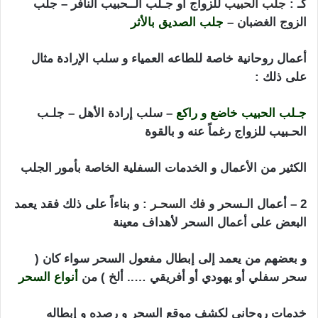
كـ :
جلب الحبيب
للزواج أو جـلب الــحبيب النافر – جلب
الزوج الغضبان –
جلب الصديق بالأثر
أعمال روحانية خاصة للطاعه العمياء و سلب الإرادة مثال
على ذلك :
جـلب الحبيب خاضع و راكع
– سلب إرادة الأهل – جلـب
الحـبيب للزواج رغماً عنه و بالقوة
الكثير من الأعمال و الخدمات السفلية الخاصة بأمور الجلب
2 – أعمال الـسحر و
فك السحـر
: و بناءاً على ذلك فقد يعمد
البعض على أعمال السحر لأهداف معينة
و بعضهم من يعمد إلى إبطال مفعول السحر سواء كان (
سحر سفلي أو يهودي أو أفريقي ….. ألخ ) من
أنواع السحر
خدمات روحاني لكشف موقع السحر و رصده و إبطاله