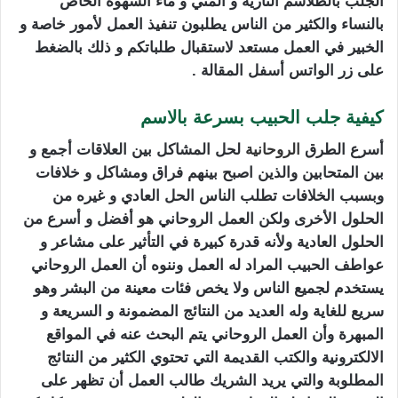
الجلب بالطلاسم النارية و المني و ماء الشهوة الخاص
بالنساء والكثير من الناس يطلبون تنفيذ العمل لأمور خاصة و
الخبير في العمل مستعد لاستقبال طلباتكم و ذلك بالضغط
على زر الواتس أسفل المقالة .
كيفية جلب الحبيب بسرعة بالاسم
أسرع الطرق
الروحانية
لحل المشاكل بين العلاقات أجمع و
بين المتحابين والذين اصبح بينهم فراق ومشاكل و خلافات
وبسبب الخلافات تطلب الناس الحل العادي و غيره من
الحلول الأخرى ولكن العمل الروحاني هو أفضل و أسرع من
الحلول العادية ولأنه قدرة كبيرة في التأثير على مشاعر و
عواطف الحبيب المراد له العمل وننوه أن العمل الروحاني
يستخدم لجميع الناس ولا يخص فئات معينة من البشر وهو
سريع للغاية وله العديد من النتائج المضمونة و السريعة و
المبهرة وأن العمل الروحاني يتم البحث عنه في المواقع
الالكترونية والكتب القديمة التي تحتوي الكثير من النتائج
المطلوبة والتي يريد الشريك طالب العمل أن تظهر على