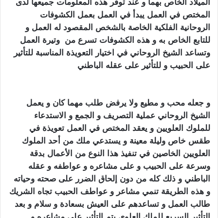
الميلاد الخاص بهما و عند توفر هذه المعلومات جميعها لدى
المختص في العمل يبدأ في العمل بعمل الكشوفات
الروحانية الفلكية الخاصة بالشخص المقصود له العمل و
للتابع الخاص به و هذه الكشوفات تسرع من وتيرة العمل
وتساعد الشيخ الروحاني في اختيار التعويذة المناسبة للتأثير
على الحبيب و للتأثير على عقله الباطني
كيف اجعل زوجي
يطيعني بالسحر
و جعله محب و مطيع ولا يرفض طلب مهما كان و يعمل
الشيخ الروحاني عملية التصريف و الجمع و الاستدعاء
للملوك العلويين و يعقد المختص في العمل تعويذة في
طقس خاص وليلة معينة و يستدعي ملك من أحد الملوك
العلويين الخاصين في تنفيذ هذا النوع من الأعمال بدقة
وسرعة على الحبيب و على مشاعره و عواطفه و عقله
الباطني و ذلك كله من دون إلحاق الضرر على صحته وحياته
و هذه الطريقة تنمي مشاعر و عواطف الحبيب تجاه الشريك
طالب العمل و تساعدهم على العيش بسعادة و سلام و بعد
التأثير السريع للملك العلوي يتم التأثير على مشاعره و