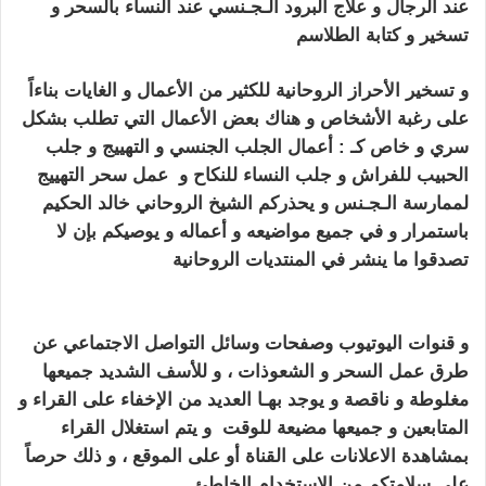
عند الرجال و علاج البرود الـجـنسي عند النساء بالسحر و
تسخير و كتابة الطلاسم
كيف اجعل زوجي يطيعني بالسحر
و تسخير الأحراز الروحانية للكثير من الأعمال و الغايات بناءاً
على رغبة الأشخاص
و هناك بعض الأعمال التي تطلب بشكل
سري و خاص كـ : أعمال الجلب الجنسي و التهييج و
جلب
الحبيب
للفراش و جلب النساء للنكاح و عمل سحر التهييج
لممارسة الـجـنس و
يحذركم الشيخ الروحاني خالد الحكيم
باستمرار و في جميع مواضيعه و أعماله
و يوصيكم بإن لا
تصدقوا
ما ينشر في المنتديات الروحانية
كيف اجعل زوجي
يطيعني بالسحر
و قنوات اليوتيوب
وصفحات وسائل التواصل الاجتماعي عن
طرق عمل السحر و الشعوذات ، و للأسف الشديد جميعها
مغلوطة
و ناقصة و يوجد بهـا العديد من الإخفاء على القراء و
المتابعين و جميعها مضيعة للوقت
و يتم استغلال القراء
بمشاهدة الاعلانات على القناة أو على الموقع
، و ذلك حرصاً
على سلامتكم من الاستخدام الخاطئ
كيف اجعل زوجي