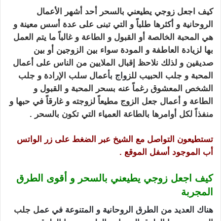
كيف اجعل زوجي يطيعني بالسحر أحد أشهر الأعمال
الروحانية و أكثرها طلباً و التي تبنى على عدة أسس معينة و
هي
المحبة الخالصة أو القبول و الطاعة و غالباً ما يتم العمل
بها لزيادة العاطفة و المودة سواء بين الزوجين
أو بين
صديقين و لذلك نلاحظ إقبال الملايين من الناس على أعمال
المحبة و
جلب الحبيب
للز
واج بأ
عمال سلب الإرادة و جلب
الشخص المعشوق رغماً عنه بسحر المحبة و القبول و
الطاعة و
أعمال جعل الزوج مطيعاً لزوجته و غارقاً في حبها و
منفذاً لكل أوامرها بالطاعة العمياء
التي تكون بالسحر .
تستطيعون التواصل مع الشيخ عبر الضغط على زر الواتس
أب الموجود أسفل الموقع .
كيف اجعل زوجي يطيعني بالسحر و أقوى الطرق
المجربة
هناك العديد من الطرق الروحانية و المتنوعة في عم
ل
جلب