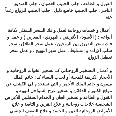
القبول و الطاعة ،
جلب الحبيب
الغضبان ،
جلب الصديق
النافـر ،
جلب الحبيب
خاضع ذليل ، جلب الحبيب للزواج رغماً
عنه
أعمال و خدمات روحانية لعمل و فك السحر السفلي بكافة
أنواعه : ( الأسود ، الأفريقي ، اليهودي ، المغربي ) و
عمل و
فـك سحر التفريق بين الزوجين ، عمل سحر الطلاق ،
سحر
سلب الإرادة و التسليط ، عمل سهر التهييج ، و عمل سحر
تعطيل الزواج
كيف اجعل زوجي يطيعني بالسحر
و أعمـال التسخيـر الروحـاني كــ تسخير الخواتم الروحانية و
الأحجار الكريمة للمحبة أو لجذب النساء
كـ : خاتم الملك
ميمون و خاتم الملك الأحمر و التي تستخدم في الكشف عن
موقع الكنوز و الدفائن و
تسخير عرج السواحل للهيبة و
القبول و الطاعة و تسخير الجان و الخدام السفليين للأغراض
الشخصية
علاجات روحانية و علاج القرين و التابعة و علاج
الأمراض الروحانية العين و الحسد و
علاج الضعف الجنسي