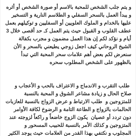
و يتم
جلب
الشخص للمحبة بالاسم
أو صورة الشخص أو أثره
و يبدأ العمل بالسحر السفلي و الطلاسم النارية و التسخير
عليها بالخدام و الملوك العلويين
أو السفليين و توكيلهم بعمل
عطف القلوب و القبول حيث يتم العمل كـ حد أقصى خلال 3
أيام
و نؤكد لكم إن هذا العمل مضمون و مجرب بكفالة
الشيخ الروحاني كيف اجعل زوجي يطيعني بالسحر
و الأن
سنعرض لكم بعض أهم علامات سحر المحبة التي تبدأ
بالظهور على الشخص المطلوب سحره
كيف اجعل زوجي
يطيعني بالسحر
طلب التقرب و الاندماج و الاعتراف بالحب و الأعجاب و
صلاح الحال و زيادة مشاعر الشوق و المحبة بالنسبة
للمتزوجين و
طلب الارتباط و عرض الزواج بالنسبة للعازبات
الحالمات بالزواج و
الطاعة التامة و الرضوخ لكافة الأوامر
دون تردد أو عصيان
يكون الزوج خاضعاً و راكعاً لزوجته عند
المتزوجين و كذلك الأمر بالنسبة للحبيب المسحور و
المجلوب
و نكتفي بهذا القدر من العلامات حيث يوجد الكثير