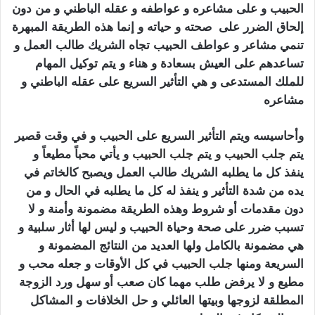
الحبيب و على مشاعره و عواطفه و عقله الباطني و من دون
إلحاق الضرر على صحته و حياته و إنما هذه الطريقة المبهرة
تنمي مشاعر و عواطف الحبيب تجاه الشريك طالب العمل و
تساعدهم على العيش بسعادة و هناء و يتم توكيل المهام
للملك المستدعى و هي التأثير السريع على عقله الباطني و
مشاعره
كيف اجعل زوجي يطيعني بالسحر
وأحاسيسه ويتم التأثير السريع على الحبيب و في وقت قصير
يتم
جلب الحبيب
و
يتم
جلب الحبيب
و يأتي محباً مطيعاً و
ينفذ كل ما يطلبه الشريك طالب العمل ويصبح كالخاتم في
يده من شدة التأثير و ينفذ له كل ما يطلبه في الحال و من
دون مقدمات أو شروط وهذه الطريقة مضمونة وأمنة و لا
تسبب ضرر على صحة وحياة الحبيب و ليس لها أثار سلبية و
هي مضمونة بالكامل ولها العديد من النتائج المضمونة و
السريعة ومنها
جلب الحبيب
في كل الأوقات و جعله محب و
مطيع و لا يرفض طلب مهما كان صعب أو سهل ورد الزوجة
المطلقة لزوجها وبيتها العائلي و حل الخلافات و المشاكل