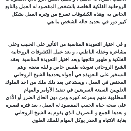
الروحانية الفلكية الخاصة بالشخص المقصود له العمل والتابع
الخاص به وهذه الكشوفات تسرع من وتيره العمل بشكل
كبير دور في تحديد حاله الشخص ما هي
كيف اجعل زوجي
يطيعني بالسحر
و في اختيار التعويذة المناسبة من التأثير على الحبيب وعلى
مشاعره وعقله الباطني ، و بعد عمل الكشوفات الروحانية
الفلكية و ظهور نتائجها وبعد اختيار التعويذة المناسبة يعقد
الشيخ الروحاني تعويذه طقس خاص و ليله معينه ويتم
التسخير على التعويذة في أجواء يحددها الشيخ الروحاني
المختص في العمل ، ويستدعي بعد ذلك ملك من احد الملوك
العلويين السبعة السريعين في تنفيذ الأوامر والمهام
المطلوبة منهم بسرعه كبيره ومن دون الحاق الضرر أو الأذى
على صحه حياه الحبيب المقصود له العمل ، بعد فتره قصيره
و بعدها الجمع و التصريف الذي يقوم به الشيخ الروحاني
بغاية الانتباه و الحذر يوكل المهام للملك العلوي
كيف اجعل
زوجي يطيعني بالسحر