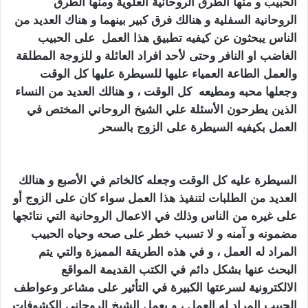
الحبيب
و من
ها الطرق الروحانية العلوية ومنها الطرق
الروحانية السفلية و هنالك فرق كبير بينهما و هناك العديد من
الناس يبحثون عن كيفيه تطبيق هذا العمل على الحبيب
الغاضب او النافر وحتى لأحد افراد العائلة و للزوجة المطلقة
والعمل الطاعة العمياء عليها للسيطرة عليها كل الوقت
وجعلها محبه ومطيعه كل الوقت ، و هنالك العديد من النساء
الذين يطرحون الأسئلة علي الشيخ الروحاني المختص في
العمل بكيفيه السيطرة على الزوج بالسحر
كيف اجعل زوجي
يطيعني بالسحر
السيطرة عليه كل الوقت وجعله كالخاتم في الأصبع و هنالك
العديد من الطلبات لتنفيذ هذا العمل سواء كان على الزوج أو
على غيره من الناس وذلك في الاعمال الروحانية التي نتائجها
مضمونه و آمنه و لا تسبب خطر على صحه وحياه الحبيب
المراد له العمل ، و في هذه الطريقة المميزة والتي يتم
البحث عنها بشكل دائم في الكتب القديمة المواقع
الالكترونية لسرعتها الكبيرة في التأثير على مشاعر وعواطف
الحبيب المراد له العمل ، و يعمل الشيخ الروحاني الكشوفات