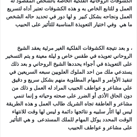
الكشوفات الروحانية الفلكية الخاصة بالشخص المقصود له
العمل و للتابع الخاص به و هذه الكشوفات تعتبر أداه لتسريع
العمل ونجاحه بشكل كبير و لها دور في تحديد حاله الشخص
ما هي وفي اختيار التعويذة المناسبة للتأثير على الحبيب
كيف اجعل زوجي يطيعني بالسحر
، و بعد نتيجة الكشوفات الفلكية الغير مرئية يعقد الشيخ
الروحاني تعويذه في طقس خاص و ليلة معينة و يتم التسخير
على التعويذة في أجواء يحددها الشيخ الروحاني و بعد ذلك
يستدعي ملك من احد الملوك العلويين سبعه السريعين في
تنفيذ الأوامر و المهام المطلوبة منهم بشكل سريع و دقيق
علي مشاعر و عواطف الحبيب المراد له العمل و ذلك من
دون الحاق الأذى أو الضرر على صحته وحياته و إنما تنمي
مشاعر و العاطفة تجاه الشريك طالب العمل و هذه الطريقة
ليس لها اثأر سلبيه و نتائجها دائمة و ليس لها وقت للانتهاء
الوقت المحدد يوكل المهام للملك المستدعى و هي التأثير
على مشاعر و عواطف الحبيب
كيف اجعل زوجي يطيعني
بالسحر