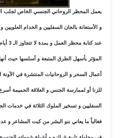
بعمل المحظر الروحاني الجنسي الخاص لجلب ال
و الأستعانة بالجان السفليين و الخدام العلويين و
عند كتابة محظر العمل و بمدة لا تتجاوز الـ 3 أيام يتم جلب النساء أو الفتيات للجنس و يتم عمل السحر
المؤثر بأسهل الطرق المتبعة و أسلسها حيث أنها ذ
أعمال السحر و الروحانيات المنتشرة في الآونة ال
للزنا أو لممارسة الجنس و العلاقة الحميمة أسرع
السفليين و تسخير الملوك الثلاثة في خدمات الج
فغالباً ما يعاني بنو البشر من كبت المشاعر و عدم
في محاولة تلبية غرائزه و أشباع شهواته الجنسي