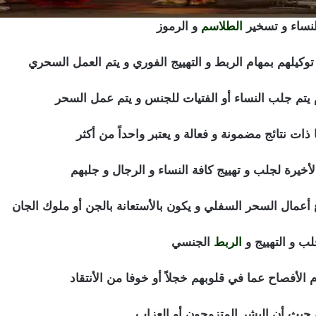
نساء و تسخير
الطلاسم
و الرموز
 توكيلهم بمهام الربط و التهييج الفوري و يتم العمل السحري
ات نتائج مضمونة و فعالة و يعتبر واحداً من أكثر
أخيرة لجلب و تهييج كافة النساء و الرجال و جلبهم
 أعمال السحر السفلي و يكون بالأستعانة بالجن أو ملوك الجان
لب و التهييج و
الربط
الجنسي
 الأفصاح عما في قلوبهم خجلاً أو خوفا من الأنتقاد
ة حيث أن البشر المتزوجون أو العزاب