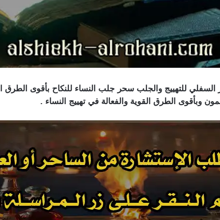
السفلي للتهييج والجلب سحر جلب النساء للنكاح بأقوى الطرق المم
ون وبأقوى الطرق القوية والفعالة في تهييج النساء .