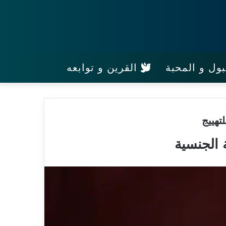
ول و المحبة
القرين و توابعه
تهييج
 الجنسية