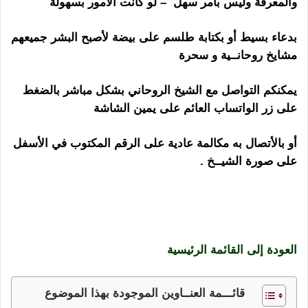
والمعرفة وليس بأمر سهل – لو كانت الأمور بسهولة
بدعاء بسيط أو بكتابة طلسم على بيضة لأصبح البشر جميعهم
مشايخ روحانــية و سحرة
يمكنكم التواصل مع الشيخ الروحاني بشكل مباشر بالضغط
على زر الواتساب العائم على يمين الشاشة
أو بالأتصال به مكالمة عادية على الرقم المكتوب في الأسفل
على صورة الشيــخ .
شيخ روحاني في صربيا يقدم خدمات
السحر الآمن و الفعال اعمال خاصة حسب الطلب و الرغبة
الشخصية لجلب الحبيب و رد العنيد و النافر أعمال سريعة
خلال 3 ايام
العودة إلى القائمة الرئيسية
قائـــمة العنــاوين الموجودة بهذا الموضوع