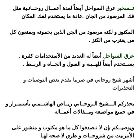
تــسخير
عرق السواحل أيضاً لعدة أعمــال روحــانـية مثل
فك المرصود من الجان .عادة ما يستخدم لفك المكان
المكنوز و لكنه مرصود من الجن الذين يحمونه ويمنعون كل
من يقترب من الكنز .
عرق السواحل
أيضاً له العديد من الأستخدامات كثيرة .
يســتخدم أيضاً للهــيبه و القبول و الجــاه و الربــط .
أشهر شيخ روحاني في صربيا يقدم بعض التوصيات و
التحذيرات
يحذركم الـــشيخ الـروحــاني ريــاض الهاشــمـي بأستمـرار و
في جميع مواضيعه ومــقالات أعمــاله
ويوصيــكم بإن لا تـصدقوا كل ما هو مكتوب و منشور على
الأنترنيت من شروحــات و طرق لا صحة لهـا