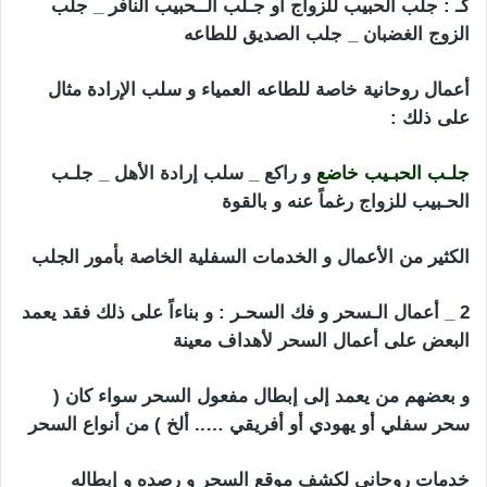
كـ : جلب الحبيب للزواج أو جـلب الــحبيب النافر _ جلب
الزوج الغضبان _ جلب الصديق للطاعه
أعمال روحانية خاصة للطاعه العمياء و سلب الإرادة مثال
على ذلك :
جلـب الحبـيب خاضع
و راكع _ سلب إرادة الأهل _ جلـب
الحـبيب للزواج رغماً عنه و بالقوة
الكثير من الأعمال و الخدمات السفلية الخاصة بأمور الجلب
2 _ أعمال الـسحر و فك السحـر : و بناءاً على ذلك فقد يعمد
البعض على أعمال السحر لأهداف معينة
و بعضهم من يعمد إلى إبطال مفعول السحر سواء كان (
سحر سفلي أو يهودي أو أفريقي ….. ألخ ) من أنواع السحر
خدمات روحاني لكشف موقع السحر و رصده و إبطاله