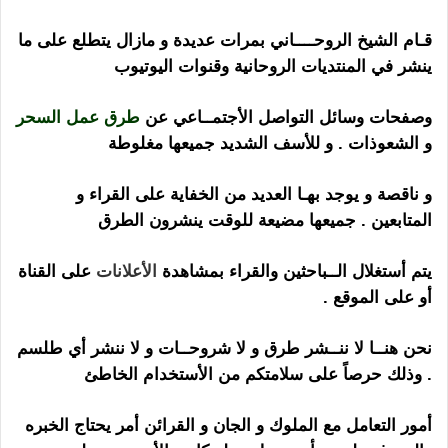
قـام الشيخ الروحــــاني بمرات عديدة و مازال يتطلع على ما
ينشر في المنتديات الروحانية وقنوات اليوتيوب
وصفحات وسائل التواصل الأجتمــاعي عن
طرق عمل السحر
و الشعوذات . و للأسف الشديد جميعها مغلوطة
و ناقصة و يوجد بهـا العديد من الخفاية على القراء و
المتابعين . جميعها مضيعة للوقت ينشرون الطرق
يتم أستغلال الــباحثين والقراء بمشاهدة
الأعلانات
على القناة
أو على الموقع .
نحن هنــا لا ننــشر طرق و لا شروحــات و لا ننشر أي طلسم
. وذلك حرصاً على سلامتكم من الأستخدام الخاطئ
أمور التعامل مع الملوك و الجان و القرائن أمر يحتاج الخبره